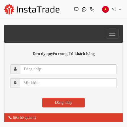
VI
Đơn ủy quyền trong Tủ khách hàng
Đăng
nhập:
Mật
khẩu:
Đăng nhập
liên hệ quản lý