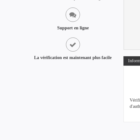
Support en ligne
La vérification est maintenant plus facile
Inform
Vérif
d'auth