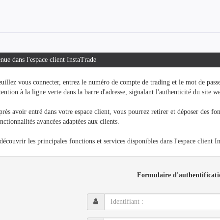
nue dans l'espace client InstaTrade
uillez vous connecter, entrez le numéro de compte de trading et le mot de passe
tention à la ligne verte dans la barre d'adresse, signalant l'authenticité du site w
rès avoir entré dans votre espace client, vous pourrez retirer et déposer des fon
nctionnalités avancées adaptées aux clients.
découvrir les principales fonctions et services disponibles dans l'espace client 
Formulaire d'authentificat
Identifiant
: