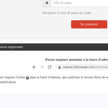
Mot
de
passe
Récupérer le mot de passe du trader
:
Se connecter
ation importante
Portez toujours attention à la barre d'adr
cabinet.ifxbestrade.com
/client/fr/
iez toujours l'icône
dans la barre d'adresse, qui confirme le niveau élevé de sé
entification.