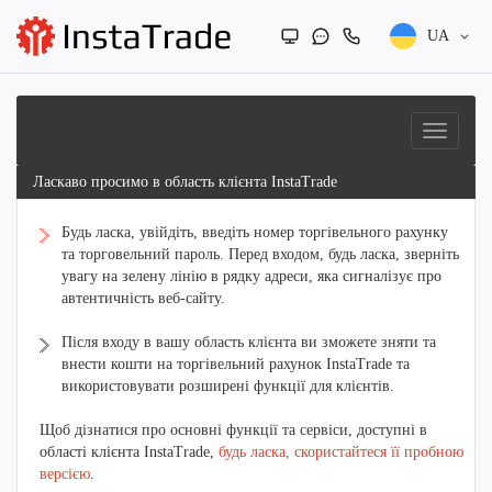
UA
Ласкаво просимо в область клієнта InstaTrade
Будь ласка, увійдіть, введіть номер торгівельного рахунку
та торговельний пароль. Перед входом, будь ласка, зверніть
увагу на зелену лінію в рядку адреси, яка сигналізує про
автентичність веб-сайту.
Після входу в вашу область клієнта ви зможете зняти та
внести кошти на торгівельний рахунок InstaTrade та
використовувати розширені функції для клієнтів.
Щоб дізнатися про основні функції та сервіси, доступні в
області клієнта InstaTrade,
будь ласка, скористайтеся її пробною
версією
.