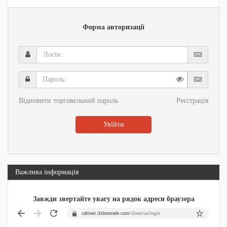
Форма авторизації
Логін:
Пароль:
Відновити торговельний пароль
Реєстрація
Увійти
Важлива інформація
Завжди звертайте увагу на рядок адреси браузера
cabinet.ifxbestrade.com
/client/ua/login